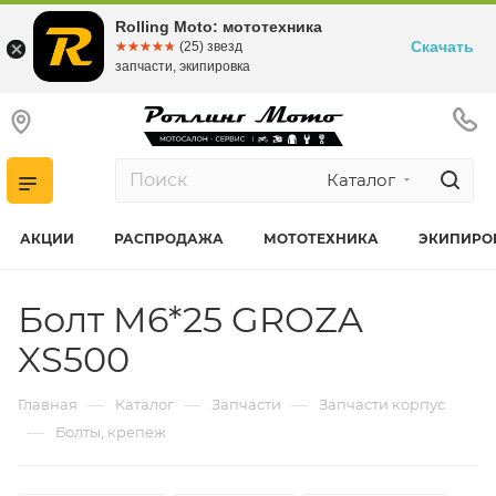
Rolling Moto: мототехника
Скачать
☆☆☆☆☆
★★★★★
(25) звезд
запчасти, экипировка
Каталог
АКЦИИ
РАСПРОДАЖА
МОТОТЕХНИКА
ЭКИПИРО
Болт M6*25 GROZA
XS500
—
—
—
Главная
Каталог
Запчасти
Запчасти корпус
—
Болты, крепеж