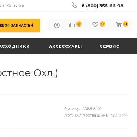
8 (800) 555-66-98
ам
Контакты
0
0
0
ДБОР ЗАПЧАСТЕЙ
АСХОДНИКИ
АКСЕССУАРЫ
СЕРВИС
стное Охл.)
Артикул:
72010174
Артикул поставщика:
72010174