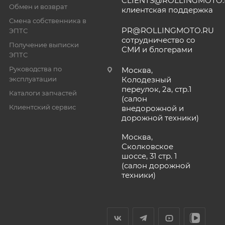
CLIENTS@ROLLINGMOTO
Обмен и возврат
клиентская поддержка
Смена собственника в
PR@ROLLINGMOTO.RU
ЭПТС
сотрудничество со
Получение выписки
СМИ и блогерами
ЭПТС
Руководства по
Москва,
эксплуатации
Колодезный
переулок, 2а, стр.1
Каталоги запчастей
(салон
Клиентский сервис
внедорожной и
дорожной техники)
Москва,
Сколковское
шоссе, 31 стр. 1
(салон дорожной
техники)