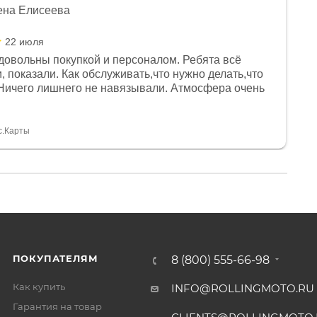
ена Елисеева
22 июля
довольны покупкой и персоналом. Ребята всё
, показали. Как обслуживать,что нужно делать,что
Ничего лишнего не навязывали. Атмосфера очень
я, помогли с доставкой. Сам аппарат так же
 устроил нас, нашли именно то, что хотел P. S
спасибо Дмитрию, за клиентоориентированность и
с.Карты
ПОКУПАТЕЛЯМ
8 (800) 555-66-98
Как купить
INFO@ROLLINGMOTO.RU
Гарантия на товар