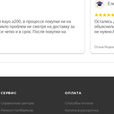
Ел
 kayo a200, в процессе покупки ни на
Остались 
никло проблем не смотря на доставку за
объяснили
е четко и в срок. После покупки на
не нужно.
был 0, при этом представители магазина
комфортна
связи и в итоге проблема была решена.
полностью
орит о небезразличии к клиенту после
огромное 
Отзыв Яндек
то на сегодняшний день редкость.
терпение
СЕРВИС
ОПЛАТА
Сервисные центры
Способы оплаты
Ремонт питбайков
Купить в рассрочку