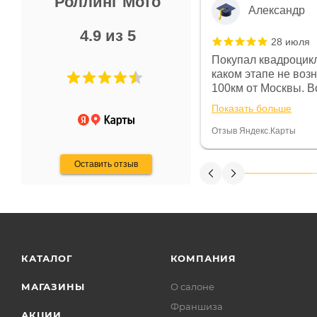
Роллинг Мото
Александр
4.9 из 5
28 июля
 в магазине чисто, цены везде
Покупал квадроцикл
огут. Не понравились условия
каком этапе не воз
предоплата и дают только на год)
100км от Москвы. Вс
ают что человек купит и
спидометре всегда 
Показать больше
некому.
постоянно были на 
Считаю, что это гов
Отзыв Яндекс.Карты
получения денег, ч
Оставить отзыв
КАТАЛОГ
КОМПАНИЯ
МАГАЗИНЫ
О салоне
Франшиза
АКЦИИ