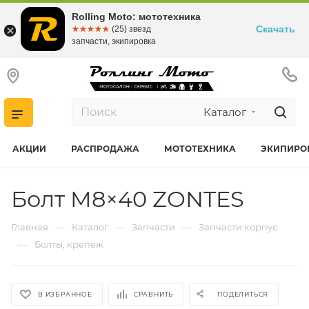
Rolling Moto: мототехника
Скачать
☆☆☆☆☆
★★★★★
(25) звезд
запчасти, экипировка
Каталог
АКЦИИ
РАСПРОДАЖА
МОТОТЕХНИКА
ЭКИПИРО
Болт M8×40 ZONTES
—
—
—
Главная
Каталог
Запчасти
Запчасти корпус
—
Болты, крепеж
В ИЗБРАННОЕ
СРАВНИТЬ
ПОДЕЛИТЬСЯ