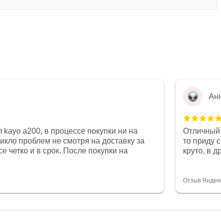
Ан
 kayo a200, в процессе покупки ни на
Отличный 
никло проблем не смотря на доставку за
то приду 
е четко и в срок. После покупки на
круто, в 
был 0, при этом представители магазина
все чеки 
связи и в итоге проблема была решена.
поставил
орит о небезразличии к клиенту после
спасибо о
Отзыв Яндек
то на сегодняшний день редкость.
объясняют