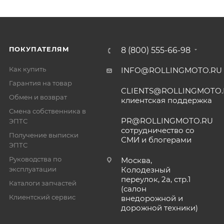
ПОКУПАТЕЛЯМ
8 (800) 555-66-98
Как купить
INFO@ROLLINGMOTO.RU
Гарантия на товар
CLIENTS@ROLLINGMOTO
Обмен и возврат
клиентская поддержка
Смена собственника в
PR@ROLLINGMOTO.RU
ЭПТС
сотрудничество со
Получение выписки
СМИ и блогерами
ЭПТС
Руководства по
Москва,
эксплуатации
Колодезный
переулок, 2а, стр.1
Каталоги запчастей
(салон
Клиентский сервис
внедорожной и
дорожной техники)