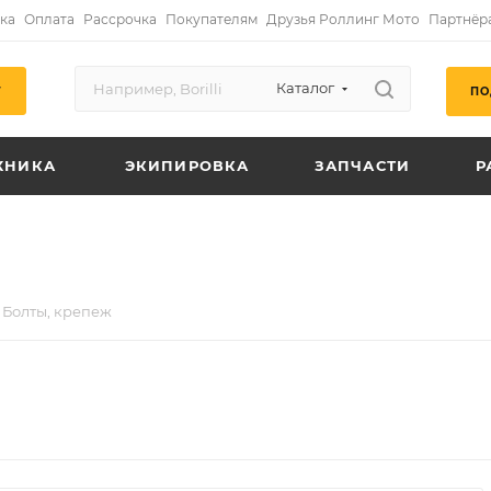
ка
Оплата
Рассрочка
Покупателям
Друзья Роллинг Мото
Партнёр
Каталог
ПО
Г
ХНИКА
ЭКИПИРОВКА
ЗАПЧАСТИ
Р
Болты, крепеж