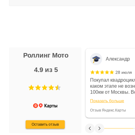
Роллинг Мото
Александр
4.9 из 5
28 июля
 в магазине чисто, цены везде
Покупал квадроцикл
огут. Не понравились условия
каком этапе не воз
предоплата и дают только на год)
100км от Москвы. Вс
ают что человек купит и
спидометре всегда 
Показать больше
некому.
постоянно были на 
Считаю, что это гов
Отзыв Яндекс.Карты
получения денег, ч
Оставить отзыв