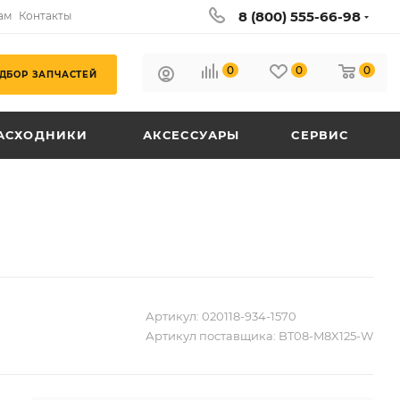
8 (800) 555-66-98
ам
Контакты
0
0
0
ДБОР ЗАПЧАСТЕЙ
АСХОДНИКИ
АКСЕССУАРЫ
СЕРВИС
Артикул:
020118-934-1570
Артикул поставщика:
BT08-M8X125-W