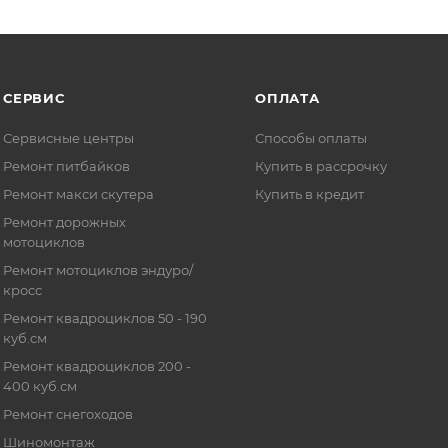
СЕРВИС
ОПЛАТА
Сервисные центры
Способы оплаты
Ремонт питбайков
Купить в рассрочку
Ремонт макси скутера
Купить в кредит
Ремонт дорожных
мотоциклов
Ремонт мотоциклов эндуро/
кросс
Ремонт квадроциклов 50 - 190
куб.см
Ремонт квадроциклов 200 -
400 куб.см
Ремонт снегоходов
Шиномонтаж