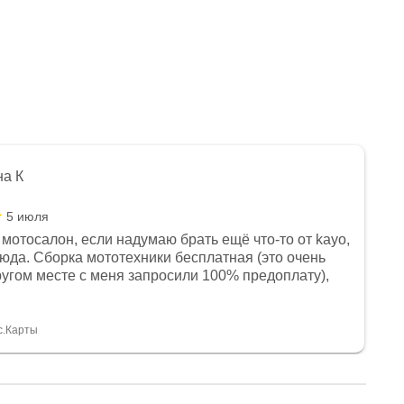
на К
5 июля
мотосалон, если надумаю брать ещё что-то от kayo,
сюда. Сборка мототехники бесплатная (это очень
другом месте с меня запросили 100% предоплату),
и документы выдали. Брала технику с ПТС, на учёт
а вообще без проблем. Менеджеру Юлии большое
тдельное, всегда на связи, очень детально всё
с.Карты
. 👍