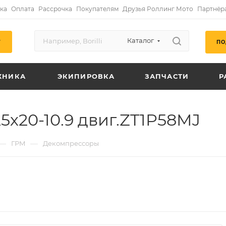
ка
Оплата
Рассрочка
Покупателям
Друзья Роллинг Мото
Партнёр
Каталог
ПО
Г
ХНИКА
ЭКИПИРОВКА
ЗАПЧАСТИ
Р
5х20-10.9 двиг.ZT1P58MJ
—
—
ГРМ
Декомпрессоры