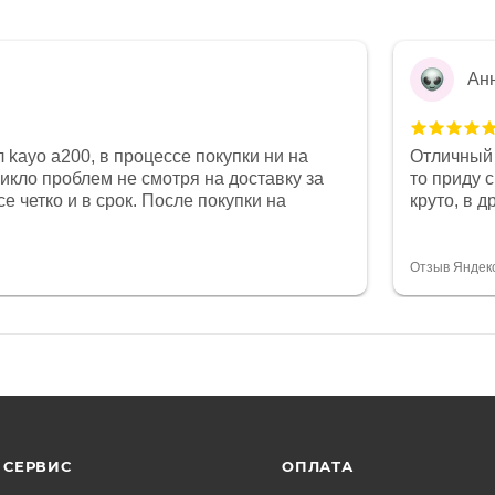
Ан
 kayo a200, в процессе покупки ни на
Отличный 
никло проблем не смотря на доставку за
то приду 
е четко и в срок. После покупки на
круто, в 
был 0, при этом представители магазина
все чеки 
связи и в итоге проблема была решена.
поставил
орит о небезразличии к клиенту после
спасибо о
Отзыв Яндек
то на сегодняшний день редкость.
объясняют
СЕРВИС
ОПЛАТА