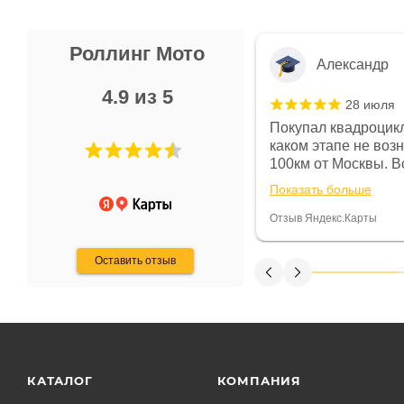
Роллинг Мото
Александр
4.9 из 5
28 июля
 в магазине чисто, цены везде
Покупал квадроцикл
огут. Не понравились условия
каком этапе не воз
предоплата и дают только на год)
100км от Москвы. Вс
ают что человек купит и
спидометре всегда 
Показать больше
некому.
постоянно были на 
Считаю, что это гов
Отзыв Яндекс.Карты
получения денег, ч
Оставить отзыв
КАТАЛОГ
КОМПАНИЯ