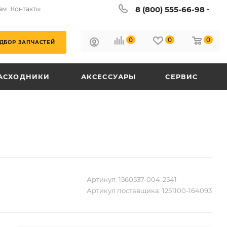
8 (800) 555-66-98
ам
Контакты
0
0
0
ДБОР ЗАПЧАСТЕЙ
АСХОДНИКИ
АКСЕССУАРЫ
СЕРВИС
Артикул:
1560537-004-2541
Артикул поставщика:
1251100-164093