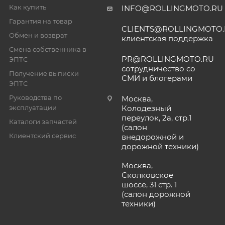
Как купить
INFO@ROLLINGMOTO.RU
Гарантия на товар
CLIENTS@ROLLINGMOTO
Обмен и возврат
клиентская поддержка
Смена собственника в
PR@ROLLINGMOTO.RU
ЭПТС
сотрудничество со
Получение выписки
СМИ и блогерами
ЭПТС
Руководства по
Москва,
эксплуатации
Колодезный
переулок, 2а, стр.1
Каталоги запчастей
(салон
Клиентский сервис
внедорожной и
дорожной техники)
Москва,
Сколковское
шоссе, 31 стр. 1
(салон дорожной
техники)