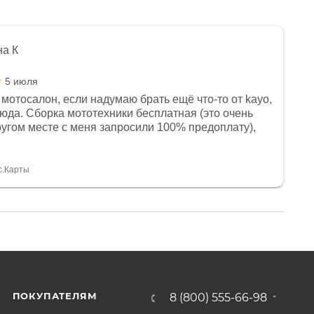
на К
5 июля
мотосалон, если надумаю брать ещё что-то от kayo,
сюда. Сборка мототехники бесплатная (это очень
другом месте с меня запросили 100% предоплату),
и документы выдали. Брала технику с ПТС, на учёт
а вообще без проблем. Менеджеру Юлии большое
тдельное, всегда на связи, очень детально всё
с.Карты
. 👍
ПОКУПАТЕЛЯМ
8 (800) 555-66-98