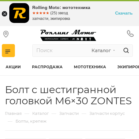
Rolling Moto: мототехника
Скачать
☆☆☆☆☆
★★★★★
(25) звезд
запчасти, экипировка
Каталог
АКЦИИ
РАСПРОДАЖА
МОТОТЕХНИКА
ЭКИПИРО
Болт с шестигранной
головкой M6×30 ZONTES
—
—
—
Главная
Каталог
Запчасти
Запчасти корпус
—
Болты, крепеж