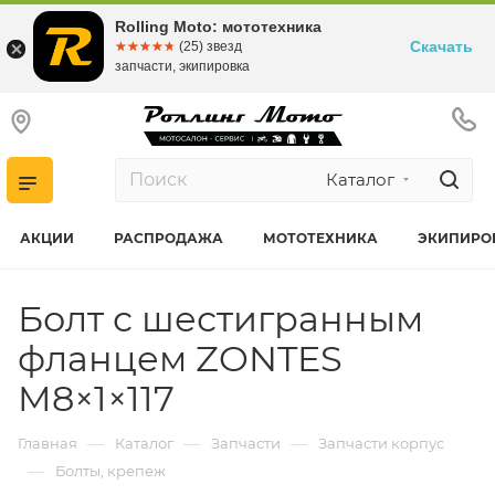
Rolling Moto: мототехника
Скачать
☆☆☆☆☆
★★★★★
(25) звезд
запчасти, экипировка
Каталог
АКЦИИ
РАСПРОДАЖА
МОТОТЕХНИКА
ЭКИПИРО
Болт с шестигранным
фланцем ZONTES
M8×1×117
—
—
—
Главная
Каталог
Запчасти
Запчасти корпус
—
Болты, крепеж