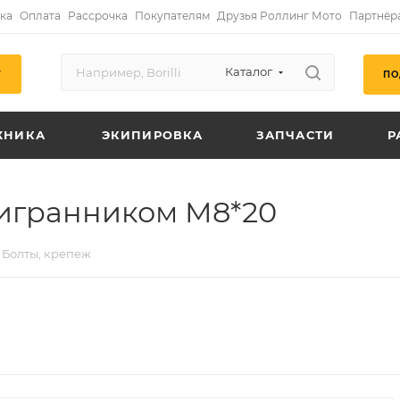
ка
Оплата
Рассрочка
Покупателям
Друзья Роллинг Мото
Партнёр
Каталог
ПО
Г
ХНИКА
ЭКИПИРОВКА
ЗАПЧАСТИ
Р
тигранником M8*20
Болты, крепеж