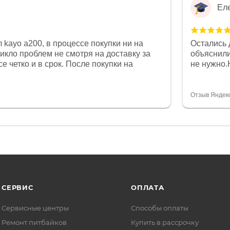
Ел
 kayo a200, в процессе покупки ни на
Остались 
никло проблем не смотря на доставку за
объяснили
е четко и в срок. После покупки на
не нужно.
был 0, при этом представители магазина
комфортна
связи и в итоге проблема была решена.
полностью
орит о небезразличии к клиенту после
огромное 
Отзыв Яндек
то на сегодняшний день редкость.
терпение
СЕРВИС
ОПЛАТА
Сервисные центры
Способы оплаты
Ремонт питбайков
Купить в рассрочку