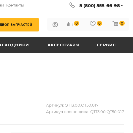
8 (800) 555-66-98
ам
Контакты
0
0
0
ДБОР ЗАПЧАСТЕЙ
АСХОДНИКИ
АКСЕССУАРЫ
СЕРВИС
Артикул:
QT13.00.QT50.017
Артикул поставщика:
QT13.00.QT50.017