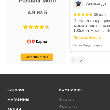
Роллинг Мото
Александр
4.9 из 5
28 июля
 в магазине чисто, цены везде
Покупал квадроцикл
огут. Не понравились условия
каком этапе не воз
предоплата и дают только на год)
100км от Москвы. Вс
ают что человек купит и
спидометре всегда 
Показать больше
некому.
постоянно были на 
Считаю, что это гов
Отзыв Яндекс.Карты
получения денег, ч
Оставить отзыв
КАТАЛОГ
КОМПАНИЯ
МАГАЗИНЫ
О салоне
Франшиза
АКЦИИ