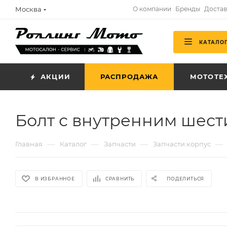
Москва
О компании
Бренды
Достав
КАТАЛО
АКЦИИ
РАСПРОДАЖА
МОТОТЕ
Болт с внутренним шес
—
—
—
—
Главная
Каталог
Запчасти
Запчасти корпус
В ИЗБРАННОЕ
СРАВНИТЬ
ПОДЕЛИТЬСЯ