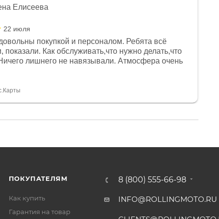
ена Елисеева
22 июля
довольны покупкой и персоналом. Ребята всё
, показали. Как обслуживать,что нужно делать,что
Ничего лишнего не навязывали. Атмосфера очень
я, помогли с доставкой. Сам аппарат так же
 устроил нас, нашли именно то, что хотел P. S
спасибо Дмитрию, за клиентоориентированность и
с.Карты
ПОКУПАТЕЛЯМ
8 (800) 555-66-98
Как купить
INFO@ROLLINGMOTO.RU
Гарантия на товар