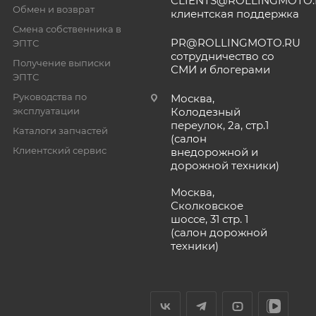
CLIENTS@ROLLINGMOTO
Обмен и возврат
клиентская поддержка
Смена собственника в
PR@ROLLINGMOTO.RU
ЭПТС
сотрудничество со
Получение выписки
СМИ и блогерами
ЭПТС
Руководства по
Москва,
эксплуатации
Колодезный
переулок, 2а, стр.1
Каталоги запчастей
(салон
Клиентский сервис
внедорожной и
дорожной техники)
Москва,
Сколковское
шоссе, 31 стр. 1
(салон дорожной
техники)