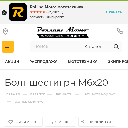
Rolling Moto: мототехника
Скачать
☆☆☆☆☆
★★★★★
(25) звезд
запчасти, экипировка
Каталог
АКЦИИ
РАСПРОДАЖА
МОТОТЕХНИКА
ЭКИПИРО
Болт шестигрн.М6х20
—
—
—
Главная
Каталог
Запчасти
Запчасти корпус
—
Болты, крепеж
В ИЗБРАННОЕ
СРАВНИТЬ
ПОДЕЛИТЬСЯ