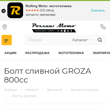
Rolling Moto: мототехника
Скачать
☆☆☆☆☆
★★★★★
(25) звезд
запчасти, экипировка
Каталог
АКЦИИ
РАСПРОДАЖА
МОТОТЕХНИКА
ЭКИПИРО
Болт сливной GROZA
800cc
—
—
—
Главная
Каталог
Запчасти
Запчасти корпус
—
Болты, крепеж