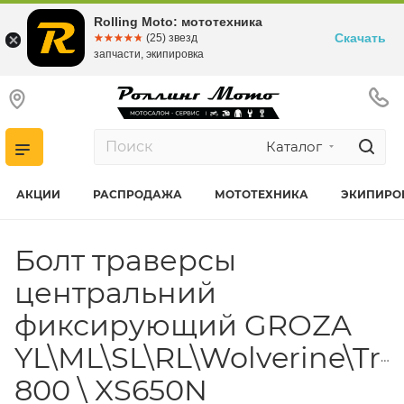
Rolling Moto: мототехника
Скачать
☆☆☆☆☆
★★★★★
(25) звезд
запчасти, экипировка
Каталог
АКЦИИ
РАСПРОДАЖА
МОТОТЕХНИКА
ЭКИПИРО
Болт траверсы
центральний
фиксирующий GROZA
YL\ML\SL\RL\Wolverine\Tr
800 \ XS650N