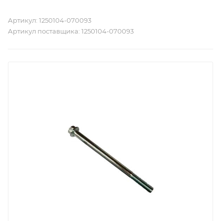
Артикул:
1250104-070093
Артикул поставщика:
1250104-070093