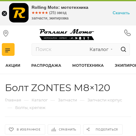
Rolling Moto: мототехника
Скачать
☆☆☆☆☆
★★★★★
(25) звезд
запчасти, экипировка
Каталог
АКЦИИ
РАСПРОДАЖА
МОТОТЕХНИКА
ЭКИПИРО
Болт ZONTES M8×120
—
—
—
Главная
Каталог
Запчасти
Запчасти корпус
—
Болты, крепеж
В ИЗБРАННОЕ
СРАВНИТЬ
ПОДЕЛИТЬСЯ