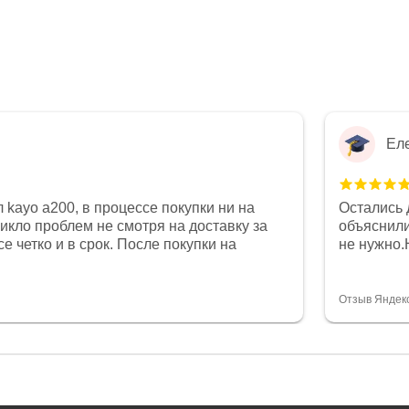
Ел
 kayo a200, в процессе покупки ни на
Остались 
никло проблем не смотря на доставку за
объяснили
е четко и в срок. После покупки на
не нужно.
был 0, при этом представители магазина
комфортна
связи и в итоге проблема была решена.
полностью
орит о небезразличии к клиенту после
огромное 
Отзыв Яндек
то на сегодняшний день редкость.
терпение