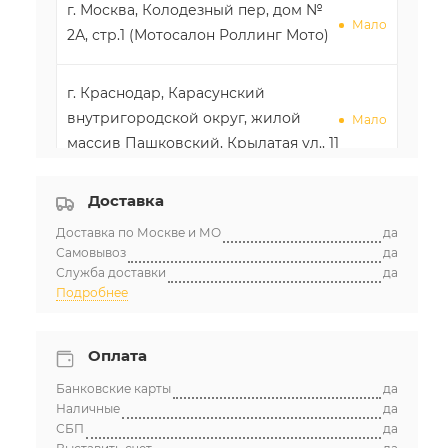
г. Москва, Колодезный пер, дом №
Мало
2А, стр.1 (Мотосалон Роллинг Мото)
г. Краснодар, Карасунский
внутригородской округ, жилой
Мало
массив Пашковский, Крылатая ул., 11
Доставка
Доставка по Москве и МО
да
Самовывоз
да
Служба доставки
да
Подробнее
Оплата
Банковские карты
да
Наличные
да
СБП
да