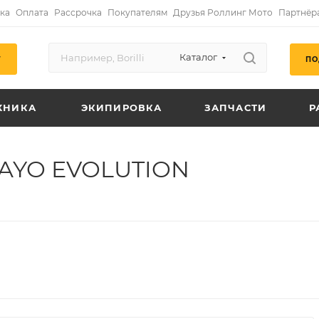
ка
Оплата
Рассрочка
Покупателям
Друзья Роллинг Мото
Партнёр
Каталог
ПО
Г
ХНИКА
ЭКИПИРОВКА
ЗАПЧАСТИ
Р
KAYO EVOLUTION