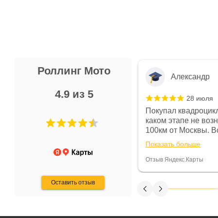
Роллинг Мото
Александр
4.9 из 5
28 июля
 в магазине чисто, цены везде
Покупал квадроцикл
огут. Не понравились условия
каком этапе не воз
предоплата и дают только на год)
100км от Москвы. Вс
ают что человек купит и
спидометре всегда 
Показать больше
некому.
постоянно были на 
Считаю, что это гов
Отзыв Яндекс.Карты
получения денег, ч
Оставить отзыв