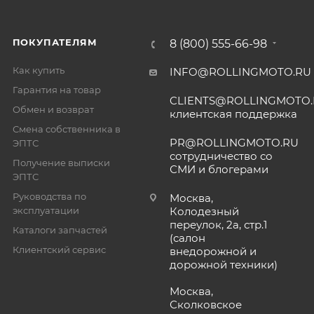
ПОКУПАТЕЛЯМ
8 (800) 555-66-98
Как купить
INFO@ROLLINGMOTO.RU
Гарантия на товар
CLIENTS@ROLLINGMOTO
Обмен и возврат
клиентская поддержка
Смена собственника в
PR@ROLLINGMOTO.RU
ЭПТС
сотрудничество со
Получение выписки
СМИ и блогерами
ЭПТС
Руководства по
Москва,
эксплуатации
Колодезный
переулок, 2а, стр.1
Каталоги запчастей
(салон
Клиентский сервис
внедорожной и
дорожной техники)
Москва,
Сколковское