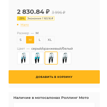
2 830.84
₽
3 996 ₽
-
29
%
Экономия
1 165.16 ₽
Мало
Размер
—
M
S
M
L
XL
Цвет
—
серый/оранжевый/белый
ДОБАВИТЬ В КОРЗИНУ
Наличие в мотосалонах Роллинг Мото