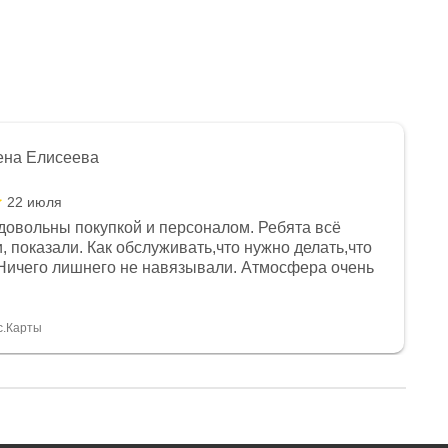
ена Елисеева
22 июля
довольны покупкой и персоналом. Ребята всё
, показали. Как обслуживать,что нужно делать,что
Ничего лишнего не навязывали. Атмосфера очень
я, помогли с доставкой. Сам аппарат так же
 устроил нас, нашли именно то, что хотел P. S
спасибо Дмитрию, за клиентоориентированность и
с.Карты