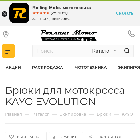
Rolling Moto: мототехника
Скачать
☆☆☆☆☆
★★★★★
(25) звезд
запчасти, экипировка
Каталог
АКЦИИ
РАСПРОДАЖА
МОТОТЕХНИКА
ЭКИПИРО
Брюки для мотокросса
KAYO EVOLUTION
—
—
—
—
Главная
Каталог
Экипировка
Брюки
KAYO
В ИЗБРАННОЕ
СРАВНИТЬ
ПОДЕЛИТЬСЯ