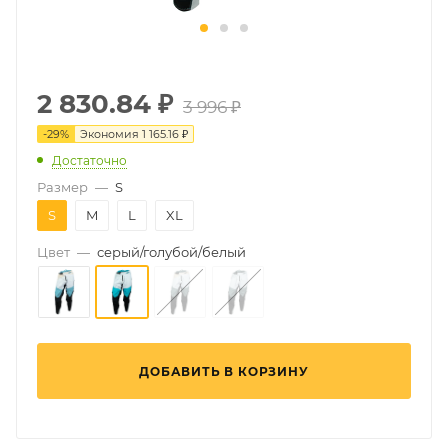
2 830.84
₽
3 996 ₽
-
29
%
Экономия
1 165.16 ₽
Достаточно
Размер
—
S
S
M
L
XL
Цвет
—
серый/голубой/белый
ДОБАВИТЬ В КОРЗИНУ