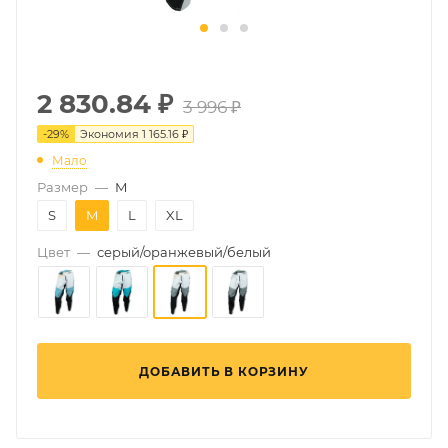
2 830.84
₽
3 996 ₽
-
29
%
Экономия
1 165.16 ₽
Мало
Размер
—
M
S
M
L
XL
Цвет
—
серый/оранжевый/белый
ДОБАВИТЬ В КОРЗИНУ