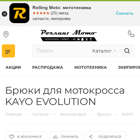
Rolling Moto: мототехника
Скачать
☆☆☆☆☆
★★★★★
(25) звезд
запчасти, экипировка
Каталог
АКЦИИ
РАСПРОДАЖА
МОТОТЕХНИКА
ЭКИПИРО
Брюки для мотокросса
KAYO EVOLUTION
—
—
—
—
Главная
Каталог
Экипировка
Брюки
KAYO
В ИЗБРАННОЕ
СРАВНИТЬ
ПОДЕЛИТЬСЯ