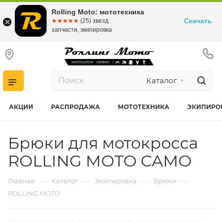
Rolling Moto: мототехника
Скачать
☆☆☆☆☆
★★★★★
(25) звезд
запчасти, экипировка
Каталог
АКЦИИ
РАСПРОДАЖА
МОТОТЕХНИКА
ЭКИПИРО
Брюки для мотокросса
ROLLING MOTO CAMO
—
—
—
—
Главная
Каталог
Экипировка
Брюки
ROLLING MOTO