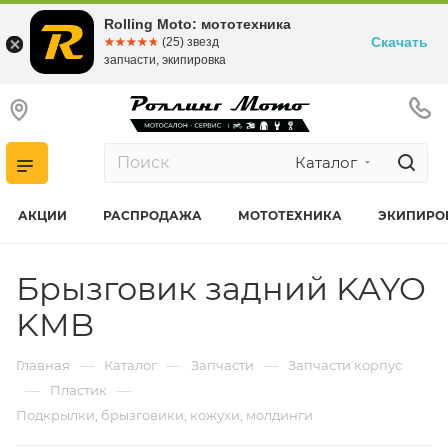
Rolling Moto: мототехника
Скачать
☆☆☆☆☆
★★★★★
(25) звезд
запчасти, экипировка
Каталог
АКЦИИ
РАСПРОДАЖА
МОТОТЕХНИКА
ЭКИПИРО
Брызговик задний KAYO
KMB
—
—
—
Главная
Каталог
Запчасти
Запчасти корпус
—
—
Пластик
Подкрылки, брызговики, кожухи, молдинги