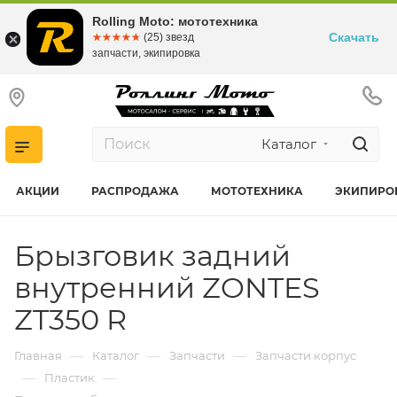
Rolling Moto: мототехника
Скачать
☆☆☆☆☆
★★★★★
(25) звезд
запчасти, экипировка
Каталог
АКЦИИ
РАСПРОДАЖА
МОТОТЕХНИКА
ЭКИПИРО
Брызговик задний
внутренний ZONTES
ZT350 R
—
—
—
Главная
Каталог
Запчасти
Запчасти корпус
—
—
Пластик