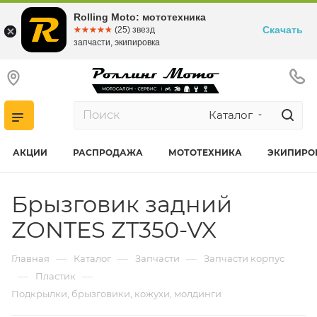
Rolling Moto: мототехника
Скачать
☆☆☆☆☆
★★★★★
(25) звезд
запчасти, экипировка
Каталог
АКЦИИ
РАСПРОДАЖА
МОТОТЕХНИКА
ЭКИПИРО
Брызговик задний
ZONTES ZT350-VX
—
—
—
Главная
Каталог
Запчасти
Запчасти корпус
—
—
Пластик
Подкрылки, брызговики, кожухи, молдинги