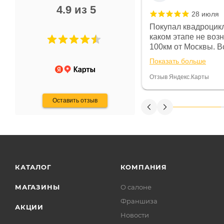
4.9 из 5
28 июля
 в магазине чисто, цены везде
Покупал квадроцикл
огут. Не понравились условия
каком этапе не воз
предоплата и дают только на год)
100км от Москвы. Вс
ают что человек купит и
спидометре всегда 
Показать больше
некому.
постоянно были на 
Считаю, что это гов
Отзыв Яндекс.Карты
получения денег, ч
Оставить отзыв
КАТАЛОГ
КОМПАНИЯ
МАГАЗИНЫ
О салоне
Франшиза
АКЦИИ
Новости