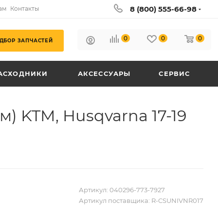
8 (800) 555-66-98
ам
Контакты
0
0
0
ДБОР ЗАПЧАСТЕЙ
АСХОДНИКИ
АКСЕССУАРЫ
СЕРВИС
м) KTM, Husqvarna 17-19
Артикул:
040296-773-7927
Артикул поставщика:
R-CSUNIVNR017