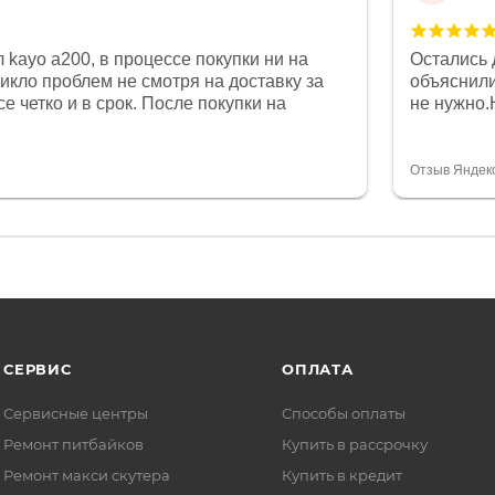
 kayo a200, в процессе покупки ни на
Остались 
никло проблем не смотря на доставку за
объяснили
е четко и в срок. После покупки на
не нужно.
был 0, при этом представители магазина
комфортна
связи и в итоге проблема была решена.
полностью
орит о небезразличии к клиенту после
огромное 
Отзыв Яндек
то на сегодняшний день редкость.
терпение
СЕРВИС
ОПЛАТА
Сервисные центры
Способы оплаты
Ремонт питбайков
Купить в рассрочку
Ремонт макси скутера
Купить в кредит