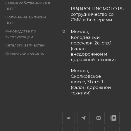
Смена собственника в
PR@ROLLINGMOTO.RU
ЭПТС
сотрудничество со
Получение выписки
СМИ и блогерами
ЭПТС
Руководства по
Москва,
эксплуатации
Колодезный
переулок, 2а, стр.1
Каталоги запчастей
(салон
Клиентский сервис
внедорожной и
дорожной техники)
Москва,
Сколковское
шоссе, 31 стр. 1
(салон дорожной
техники)