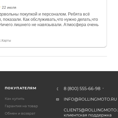
22 июля
довольны покупкой и персоналом. Ребята всё
, показали. Как обслуживать,что нужно делать,что
Ничего лишнего не навязывали. Атмосфера очень
я, помогли с доставкой. Сам аппарат так же
 устроил нас, нашли именно то, что хотел P. S
спасибо Дмитрию, за клиентоориентированность и
с.Карты
ПОКУПАТЕЛЯМ
8 (800) 555-66-98
Как купить
INFO@ROLLINGMOTO.RU
Гарантия на товар
CLIENTS@ROLLINGMOTO
Обмен и возврат
клиентская поддержка