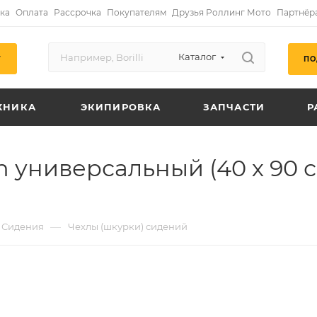
ка
Оплата
Рассрочка
Покупателям
Друзья Роллинг Мото
Партнёр
Каталог
ПО
Г
ХНИКА
ЭКИПИРОВКА
ЗАПЧАСТИ
Р
 универсальный (40 х 90 с
—
Сидения
Чехлы (шкурки) сидений