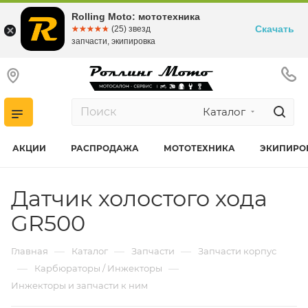
Rolling Moto: мототехника
Скачать
☆☆☆☆☆
★★★★★
(25) звезд
запчасти, экипировка
Каталог
АКЦИИ
РАСПРОДАЖА
МОТОТЕХНИКА
ЭКИПИРО
Датчик холостого хода
GR500
—
—
—
Главная
Каталог
Запчасти
Запчасти корпус
—
—
Карбюраторы / Инжекторы
Инжекторы и запчасти к ним