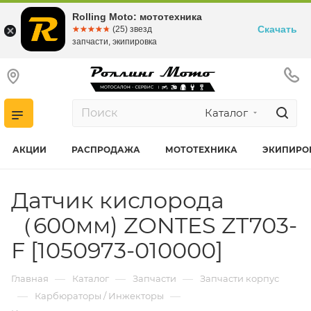
Rolling Moto: мототехника
Скачать
☆☆☆☆☆
★★★★★
(25) звезд
запчасти, экипировка
Каталог
АКЦИИ
РАСПРОДАЖА
МОТОТЕХНИКА
ЭКИПИРО
Датчик кислорода
（600мм) ZONTES ZT703-
F [1050973-010000]
—
—
—
Главная
Каталог
Запчасти
Запчасти корпус
—
—
Карбюраторы / Инжекторы