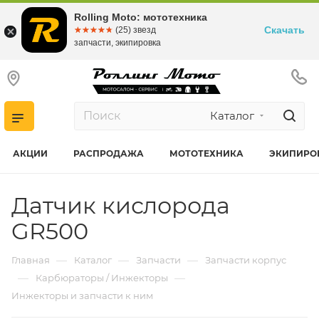
Rolling Moto: мототехника
Скачать
☆☆☆☆☆
★★★★★
(25) звезд
запчасти, экипировка
Каталог
АКЦИИ
РАСПРОДАЖА
МОТОТЕХНИКА
ЭКИПИРО
Датчик кислорода
GR500
—
—
—
Главная
Каталог
Запчасти
Запчасти корпус
—
—
Карбюраторы / Инжекторы
Инжекторы и запчасти к ним