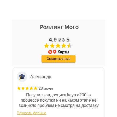
Уважаемые пользователи, в настоящем
блоке размещены документы, с
Даниил Шереметьев
которыми необходимо ознакомиться
Роллинг Мото
25 апреля
покупателю, в случае приобретения
Персонал нормальные ребята, в магазине
товара в нашем салоне. Здесь
чисто, цены везде есть, всегда подскажут
4.9 из 5
размещены общие сведения по
и помогут. Не понравились условия
решению возможных гарантийных
рассрочки и кредита(30-40% предоплата и
Показать больше
случаев и образцы необходимых для
дают только на год) наверное потому-что
Оставить отзыв
переживают что человек купит и
Отзыв Яндекс.Карты
заполнения документов. Обращаем
размотается и платить будет некому.
Ваше внимание на то, что конкретные
гарантийные обязательства на
Александр
приобретаемую технику подробно
изложены в Руководстве по
28 июля
эксплуатации (сервисной книжке), там
Покупал квадроцикл kayo a200, в
же находится гарантийный талон.
процессе покупки ни на каком этапе не
возникло проблем не смотря на доставку
Одной из важных составляющих работы
за 100км от Москвы. Все четко и в срок.
нашего салона и интернет-магазина
Показать больше
После покупки на спидометре всегда был