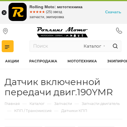
Rolling Moto: мототехника
Скачать
☆☆☆☆☆
★★★★★
(25) звезд
запчасти, экипировка
Каталог
АКЦИИ
РАСПРОДАЖА
МОТОТЕХНИКА
ЭКИПИРО
Датчик включенной
передачи двиг.190YMR
—
—
—
Главная
Каталог
Запчасти
Запчасти двигатель
—
—
КПП / Трансмиссия
Датчики КПП