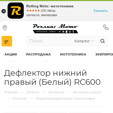
Rolling Moto: мототехника
Скачать
☆☆☆☆☆
★★★★★
(25) звезд
запчасти, экипировка
Каталог
АКЦИИ
РАСПРОДАЖА
МОТОТЕХНИКА
ЭКИПИРО
Дефлектор нижний
правый (Белый) RC600
—
—
—
Главная
Каталог
Запчасти
Запчасти корпус
—
—
Пластик
Решетки радиаторов пластиковые