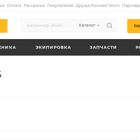
ка
Оплата
Рассрочка
Покупателям
Друзья Роллинг Мото
Партнёр
Каталог
ПО
Г
ХНИКА
ЭКИПИРОВКА
ЗАПЧАСТИ
Р
5