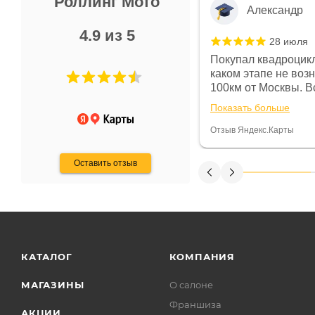
Роллинг Мото
Александр
4.9 из 5
28 июля
 в магазине чисто, цены везде
Покупал квадроцикл
огут. Не понравились условия
каком этапе не воз
предоплата и дают только на год)
100км от Москвы. Вс
ают что человек купит и
спидометре всегда 
Показать больше
некому.
постоянно были на 
Считаю, что это гов
Отзыв Яндекс.Карты
получения денег, ч
Оставить отзыв
КАТАЛОГ
КОМПАНИЯ
МАГАЗИНЫ
О салоне
Франшиза
АКЦИИ