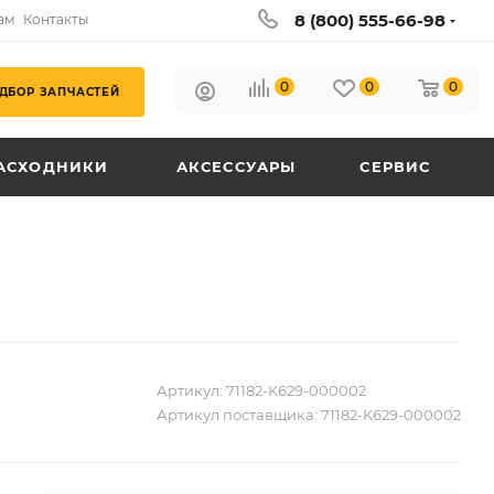
8 (800) 555-66-98
ам
Контакты
0
0
0
ДБОР ЗАПЧАСТЕЙ
АСХОДНИКИ
АКСЕССУАРЫ
СЕРВИС
Артикул:
71182-K629-000002
Артикул поставщика:
71182-K629-000002