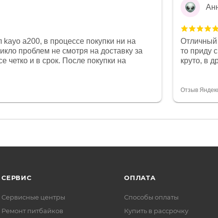
Ан
 kayo a200, в процессе покупки ни на
Отличный 
никло проблем не смотря на доставку за
то приду 
е четко и в срок. После покупки на
круто, в 
был 0, при этом представители магазина
все чеки 
связи и в итоге проблема была решена.
поставил
орит о небезразличии к клиенту после
спасибо о
Отзыв Яндек
то на сегодняшний день редкость.
объясняют
СЕРВИС
ОПЛАТА
Сервисные центры
Способы оплаты
Ремонт питбайков
Купить в рассрочку