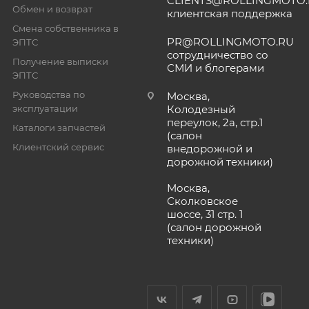
CLIENTS@ROLLINGMOTO
Обмен и возврат
клиентская поддержка
Смена собственника в
PR@ROLLINGMOTO.RU
ЭПТС
сотрудничество со
Получение выписки
СМИ и блогерами
ЭПТС
Руководства по
Москва,
эксплуатации
Колодезный
переулок, 2а, стр.1
Каталоги запчастей
(салон
Клиентский сервис
внедорожной и
дорожной техники)
Москва,
Сколковское
шоссе, 31 стр. 1
(салон дорожной
техники)