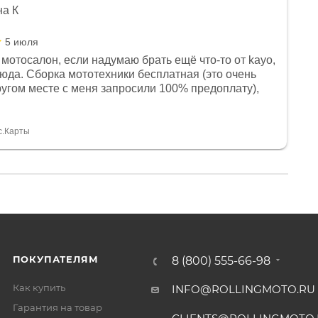
на К
5 июля
мотосалон, если надумаю брать ещё что-то от kayo,
сюда. Сборка мототехники бесплатная (это очень
другом месте с меня запросили 100% предоплату),
и документы выдали. Брала технику с ПТС, на учёт
а вообще без проблем. Менеджеру Юлии большое
тдельное, всегда на связи, очень детально всё
с.Карты
. 👍
ПОКУПАТЕЛЯМ
8 (800) 555-66-98
Как купить
INFO@ROLLINGMOTO.RU
Гарантия на товар