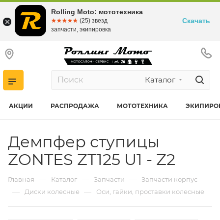
Rolling Moto: мототехника
Скачать
☆☆☆☆☆
★★★★★
(25) звезд
запчасти, экипировка
Каталог
АКЦИИ
РАСПРОДАЖА
МОТОТЕХНИКА
ЭКИПИРО
Демпфер ступицы
ZONTES ZT125 U1 - Z2
—
—
—
Главная
Каталог
Запчасти
Запчасти корпус
—
—
Диски колесные
Оси, гайки, проставки колесные