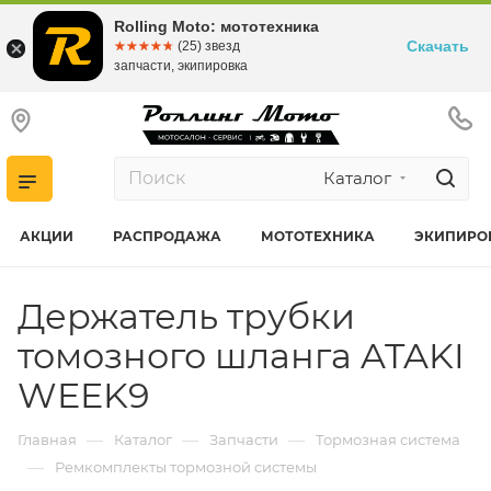
Rolling Moto: мототехника
Скачать
☆☆☆☆☆
★★★★★
(25) звезд
запчасти, экипировка
Каталог
АКЦИИ
РАСПРОДАЖА
МОТОТЕХНИКА
ЭКИПИРО
Держатель трубки
томозного шланга ATAKI
WEEK9
—
—
—
Главная
Каталог
Запчасти
Тормозная система
—
Ремкомплекты тормозной системы