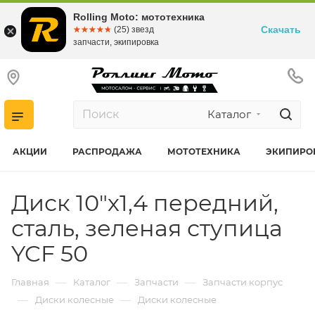
Rolling Moto: мототехника
Скачать
☆☆☆☆☆
★★★★★
(25) звезд
запчасти, экипировка
Каталог
АКЦИИ
РАСПРОДАЖА
МОТОТЕХНИКА
ЭКИПИРО
Диск 10"х1,4 передний,
сталь, зеленая ступица
YCF 50
—
—
—
Главная
Каталог
Запчасти
Запчасти корпус
—
—
Диски колесные
Диски колесные