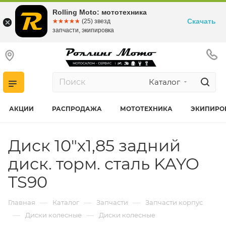
Rolling Moto: мототехника
Скачать
☆☆☆☆☆
★★★★★
(25) звезд
запчасти, экипировка
Каталог
АКЦИИ
РАСПРОДАЖА
МОТОТЕХНИКА
ЭКИПИРО
Диск 10"х1,85 задний
диск. торм. сталь KAYO
TS90
—
—
—
Главная
Каталог
Запчасти
Запчасти корпус
—
—
Диски колесные
Диски колесные