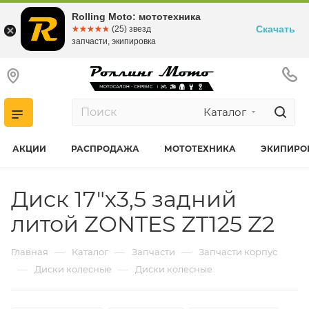
Rolling Moto: мототехника
Скачать
☆☆☆☆☆
★★★★★
(25) звезд
запчасти, экипировка
Каталог
АКЦИИ
РАСПРОДАЖА
МОТОТЕХНИКА
ЭКИПИРО
Диск 17"х3,5 задний
литой ZONTES ZT125 Z2
—
—
—
Главная
Каталог
Запчасти
Запчасти корпус
—
—
Диски колесные
Диски колесные