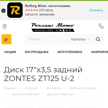
Rolling Moto: мототехника
Скачать
☆☆☆☆☆
★★★★★
(25) звезд
запчасти, экипировка
Каталог
АКЦИИ
РАСПРОДАЖА
МОТОТЕХНИКА
ЭКИПИРО
Диск 17"х3,5 задний
ZONTES ZT125 U-2
—
—
—
Главная
Каталог
Запчасти
Запчасти корпус
—
—
Диски колесные
Диски колесные