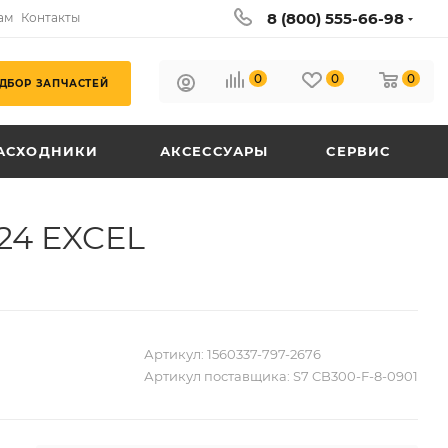
8 (800) 555-66-98
ам
Контакты
0
0
0
ДБОР ЗАПЧАСТЕЙ
АСХОДНИКИ
АКСЕССУАРЫ
СЕРВИС
024 EXCEL
Артикул:
1560337-797-2676
Артикул поставщика:
S7 CB300-F-8-0901