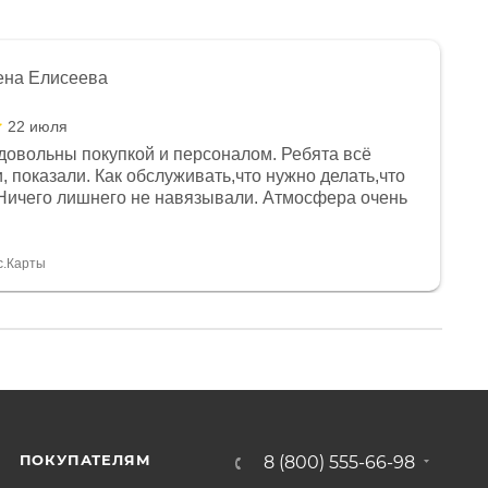
ена Елисеева
22 июля
довольны покупкой и персоналом. Ребята всё
, показали. Как обслуживать,что нужно делать,что
Ничего лишнего не навязывали. Атмосфера очень
я, помогли с доставкой. Сам аппарат так же
 устроил нас, нашли именно то, что хотел P. S
спасибо Дмитрию, за клиентоориентированность и
с.Карты
ПОКУПАТЕЛЯМ
8 (800) 555-66-98