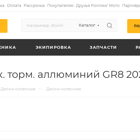
ка
Оплата
Рассрочка
Покупателям
Друзья Роллинг Мото
Партнёр
Каталог
ПО
Г
ХНИКА
ЭКИПИРОВКА
ЗАПЧАСТИ
Р
ск. торм. аллюминий GR8 2
—
Диски колесные
Диски колесные