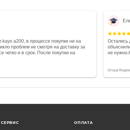
Ел
 kayo a200, в процессе покупки ни на
Остались 
никло проблем не смотря на доставку за
объяснили
е четко и в срок. После покупки на
не нужно.
был 0, при этом представители магазина
комфортна
связи и в итоге проблема была решена.
полностью
орит о небезразличии к клиенту после
огромное 
Отзыв Яндек
то на сегодняшний день редкость.
терпение
СЕРВИС
ОПЛАТА