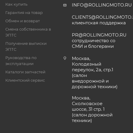
Как купить
INFO@ROLLINGMOTO.RU
Гарантия на товар
CLIENTS@ROLLINGMOTO
Обмен и возврат
клиентская поддержка
Смена собственника в
PR@ROLLINGMOTO.RU
ЭПТС
сотрудничество со
Получение выписки
СМИ и блогерами
ЭПТС
Руководства по
Москва,
эксплуатации
Колодезный
переулок, 2а, стр.1
Каталоги запчастей
(салон
Клиентский сервис
внедорожной и
дорожной техники)
Москва,
Сколковское
шоссе, 31 стр. 1
(салон дорожной
техники)