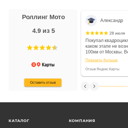
Роллинг Мото
Александр
4.9 из 5
28 июля
 в магазине чисто, цены везде
Покупал квадроцикл
огут. Не понравились условия
каком этапе не воз
предоплата и дают только на год)
100км от Москвы. Вс
ают что человек купит и
спидометре всегда 
Показать больше
некому.
постоянно были на 
Считаю, что это гов
Отзыв Яндекс.Карты
получения денег, ч
Оставить отзыв
КАТАЛОГ
КОМПАНИЯ