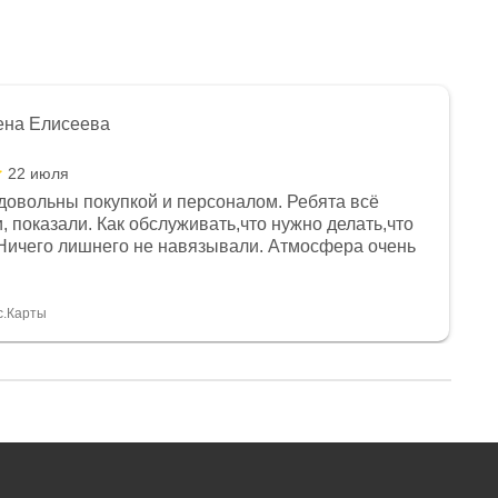
ена Елисеева
22 июля
довольны покупкой и персоналом. Ребята всё
, показали. Как обслуживать,что нужно делать,что
Ничего лишнего не навязывали. Атмосфера очень
я, помогли с доставкой. Сам аппарат так же
 устроил нас, нашли именно то, что хотел P. S
спасибо Дмитрию, за клиентоориентированность и
с.Карты