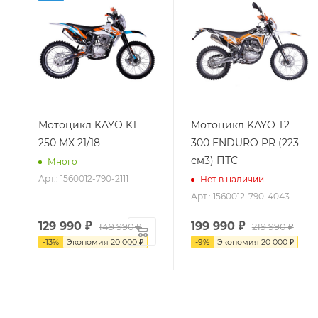
Мотоцикл KAYO K1
Мотоцикл KAYO T2
250 MX 21/18
300 ENDURO PR (223
см3) ПТС
Много
Арт.: 1560012-790-2111
Нет в наличии
Арт.: 1560012-790-4043
129 990
₽
199 990
₽
149 990 ₽
219 990 ₽
-
13
%
Экономия
20 000 ₽
-
9
%
Экономия
20 000 ₽