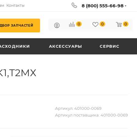
8 (800) 555-66-98
ам
Контакты
0
0
0
ДБОР ЗАПЧАСТЕЙ
АСХОДНИКИ
АКСЕССУАРЫ
СЕРВИС
K1,Т2МХ
Артикул:
401000-0069
Артикул поставщика:
401000-0069