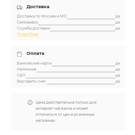
Доставка
Доставка по Москве и МО
да
Самовывоз
да
Служба доставки
да
Подробнее
Оплата
Банковские карты
да
Наличные
да
СБП
да
Выставить счет
да
Цена действительна только для
интернет-магазина и может
отличаться от цен в розничных
магазинах