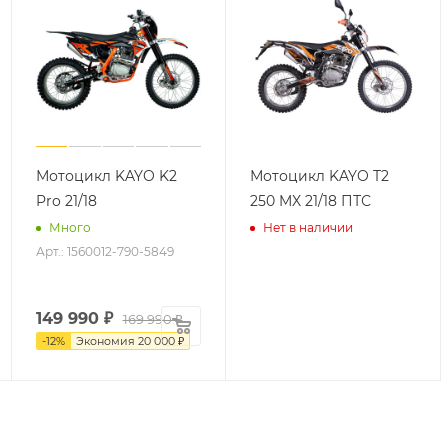
Мотоцикл KAYO K2
Мотоцикл KAYO T2
Pro 21/18
250 MX 21/18 ПТС
Много
Нет в наличии
Арт.: 1560012-790-5849
149 990
₽
169 990 ₽
-
12
%
Экономия
20 000 ₽