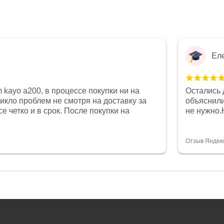
Ел
 kayo a200, в процессе покупки ни на
Остались 
никло проблем не смотря на доставку за
объяснили
е четко и в срок. После покупки на
не нужно.
был 0, при этом представители магазина
комфортна
связи и в итоге проблема была решена.
полностью
орит о небезразличии к клиенту после
огромное 
Отзыв Яндек
то на сегодняшний день редкость.
терпение