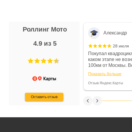
Роллинг Мото
Александр
4.9 из 5
28 июля
 в магазине чисто, цены везде
Покупал квадроцикл
огут. Не понравились условия
каком этапе не воз
предоплата и дают только на год)
100км от Москвы. Вс
ают что человек купит и
спидометре всегда 
Показать больше
некому.
постоянно были на 
Считаю, что это гов
Отзыв Яндекс.Карты
получения денег, ч
Оставить отзыв