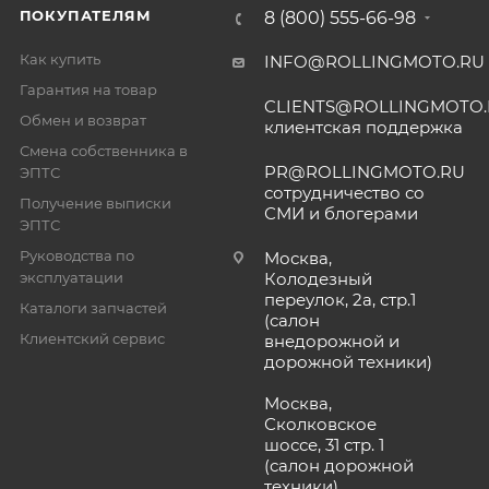
ПОКУПАТЕЛЯМ
8 (800) 555-66-98
Как купить
INFO@ROLLINGMOTO.RU
Гарантия на товар
CLIENTS@ROLLINGMOTO
Обмен и возврат
клиентская поддержка
Смена собственника в
PR@ROLLINGMOTO.RU
ЭПТС
сотрудничество со
Получение выписки
СМИ и блогерами
ЭПТС
Руководства по
Москва,
эксплуатации
Колодезный
переулок, 2а, стр.1
Каталоги запчастей
(салон
Клиентский сервис
внедорожной и
дорожной техники)
Москва,
Сколковское
шоссе, 31 стр. 1
(салон дорожной
техники)