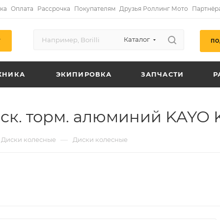
ка
Оплата
Рассрочка
Покупателям
Друзья Роллинг Мото
Партнёр
Каталог
ПО
Г
ХНИКА
ЭКИПИРОВКА
ЗАПЧАСТИ
Р
иск. торм. алюминий KAYO 
—
Диски колесные
Диски колесные