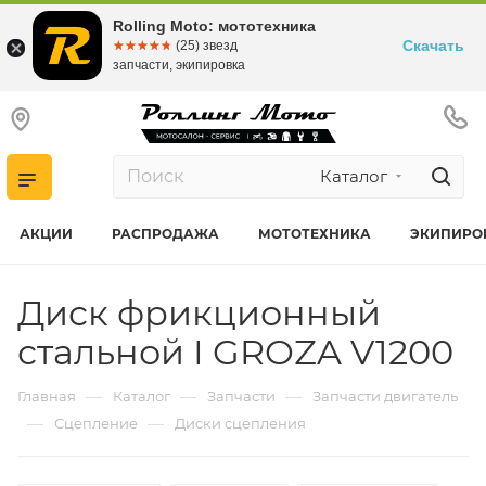
Rolling Moto: мототехника
Скачать
☆☆☆☆☆
★★★★★
(25) звезд
запчасти, экипировка
Каталог
АКЦИИ
РАСПРОДАЖА
МОТОТЕХНИКА
ЭКИПИРО
Диск фрикционный
стальной I GROZA V1200
—
—
—
Главная
Каталог
Запчасти
Запчасти двигатель
—
—
Сцепление
Диски сцепления