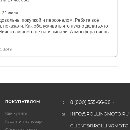
22 июля
довольны покупкой и персоналом. Ребята всё
, показали. Как обслуживать,что нужно делать,что
Ничего лишнего не навязывали. Атмосфера очень
я, помогли с доставкой. Сам аппарат так же
 устроил нас, нашли именно то, что хотел P. S
спасибо Дмитрию, за клиентоориентированность и
с.Карты
ПОКУПАТЕЛЯМ
8 (800) 555-66-98
Как купить
INFO@ROLLINGMOTO.RU
Гарантия на товар
CLIENTS@ROLLINGMOTO
Обмен и возврат