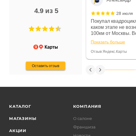
4.9 из 5
28 июля
 в магазине чисто, цены везде
Покупал квадроцикл
огут. Не понравились условия
каком этапе не воз
предоплата и дают только на год)
100км от Москвы. Вс
ают что человек купит и
спидометре всегда 
Показать больше
некому.
постоянно были на 
Считаю, что это гов
Отзыв Яндекс.Карты
получения денег, ч
Оставить отзыв
КАТАЛОГ
КОМПАНИЯ
МАГАЗИНЫ
О салоне
Франшиза
АКЦИИ
Новости