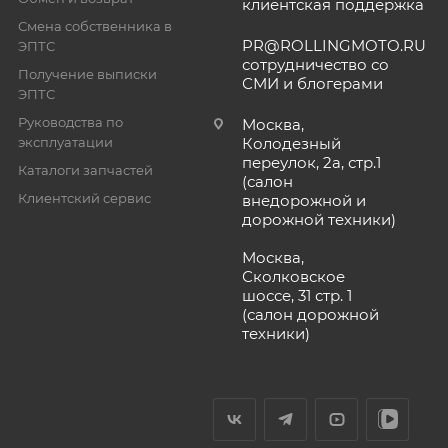
клиентская поддержка
Смена собственника в
PR@ROLLINGMOTO.RU
ЭПТС
сотрудничество со
Получение выписки
СМИ и блогерами
ЭПТС
Руководства по
Москва,
эксплуатации
Колодезный
переулок, 2а, стр.1
Каталоги запчастей
(салон
Клиентский сервис
внедорожной и
дорожной техники)
Москва,
Сколковское
шоссе, 31 стр. 1
(салон дорожной
техники)