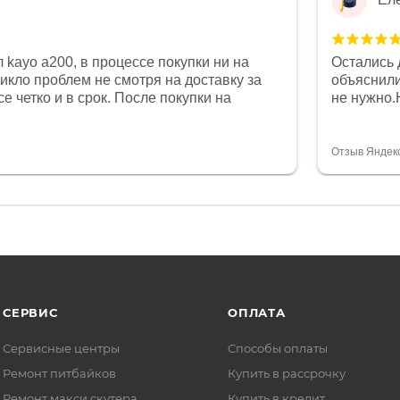
 kayo a200, в процессе покупки ни на
Остались 
никло проблем не смотря на доставку за
объяснили
е четко и в срок. После покупки на
не нужно.
был 0, при этом представители магазина
комфортна
связи и в итоге проблема была решена.
полностью
орит о небезразличии к клиенту после
огромное 
Отзыв Яндек
то на сегодняшний день редкость.
терпение
СЕРВИС
ОПЛАТА
Сервисные центры
Способы оплаты
Ремонт питбайков
Купить в рассрочку
Ремонт макси скутера
Купить в кредит