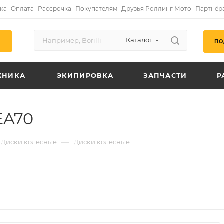
ка
Оплата
Рассрочка
Покупателям
Друзья Роллинг Мото
Партнёр
Каталог
ПО
Г
ХНИКА
ЭКИПИРОВКА
ЗАПЧАСТИ
Р
EA70
—
Диски колесные
Диски колесные