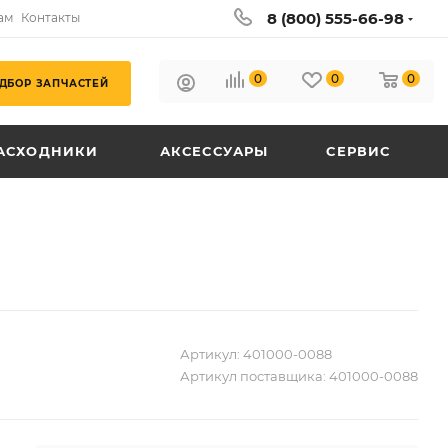
8 (800) 555-66-98
ам
Контакты
0
0
0
ДБОР ЗАПЧАСТЕЙ
АСХОДНИКИ
АКСЕССУАРЫ
СЕРВИС
Артикул:
401000-0088
Артикул поставщика:
401000-0088