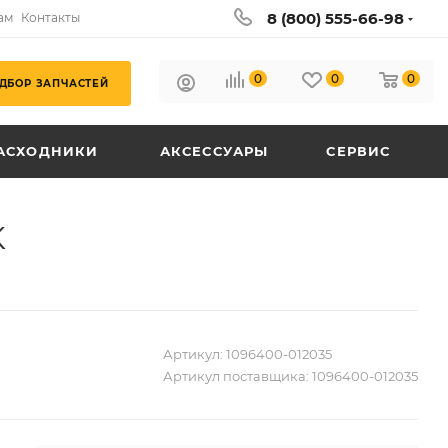
8 (800) 555-66-98
ам
Контакты
0
0
0
ДБОР ЗАПЧАСТЕЙ
АСХОДНИКИ
АКСЕССУАРЫ
СЕРВИС
K
Артикул:
1096400-012035
Артикул поставщика:
1096400-012035