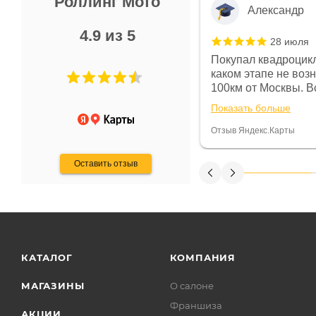
Роллинг Мото
Александр
4.9 из 5
28 июля
 в магазине чисто, цены везде
Покупал квадроцикл
огут. Не понравились условия
каком этапе не воз
предоплата и дают только на год)
100км от Москвы. Вс
ают что человек купит и
спидометре всегда 
Показать больше
некому.
постоянно были на 
Считаю, что это гов
Отзыв Яндекс.Карты
получения денег, ч
Оставить отзыв
КАТАЛОГ
КОМПАНИЯ
МАГАЗИНЫ
О салоне
Франшиза
АКЦИИ