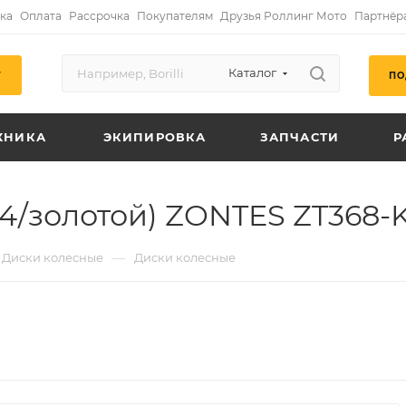
ка
Оплата
Рассрочка
Покупателям
Друзья Роллинг Мото
Партнёр
Каталог
ПО
Г
ХНИКА
ЭКИПИРОВКА
ЗАПЧАСТИ
Р
4/золотой) ZONTES ZT368-
—
Диски колесные
Диски колесные