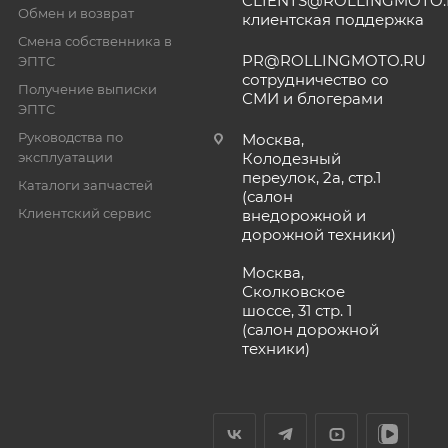
CLIENTS@ROLLINGMOTO
Обмен и возврат
клиентская поддержка
Смена собственника в
PR@ROLLINGMOTO.RU
ЭПТС
сотрудничество со
Получение выписки
СМИ и блогерами
ЭПТС
Руководства по
Москва,
эксплуатации
Колодезный
переулок, 2а, стр.1
Каталоги запчастей
(салон
Клиентский сервис
внедорожной и
дорожной техники)
Москва,
Сколковское
шоссе, 31 стр. 1
(салон дорожной
техники)