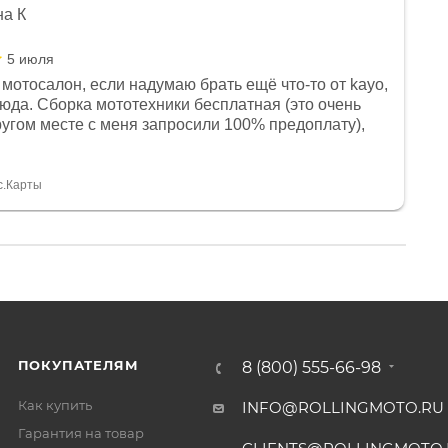
на К
5 июля
мотосалон, если надумаю брать ещё что-то от kayo,
сюда. Сборка мототехники бесплатная (это очень
другом месте с меня запросили 100% предоплату),
и документы выдали. Брала технику с ПТС, на учёт
а вообще без проблем. Менеджеру Юлии большое
тдельное, всегда на связи, очень детально всё
с.Карты
. 👍
ПОКУПАТЕЛЯМ
8 (800) 555-66-98
Как купить
INFO@ROLLINGMOTO.RU
Гарантия на товар