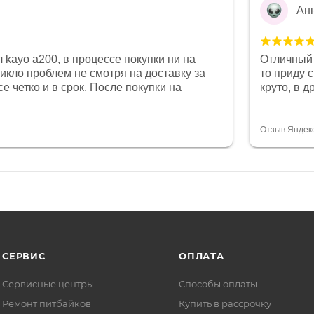
Ан
 kayo a200, в процессе покупки ни на
Отличный 
никло проблем не смотря на доставку за
то приду 
е четко и в срок. После покупки на
круто, в 
был 0, при этом представители магазина
все чеки 
связи и в итоге проблема была решена.
поставил
орит о небезразличии к клиенту после
спасибо о
Отзыв Яндек
то на сегодняшний день редкость.
объясняют
СЕРВИС
ОПЛАТА
Сервисные центры
Способы оплаты
Ремонт питбайков
Купить в рассрочку