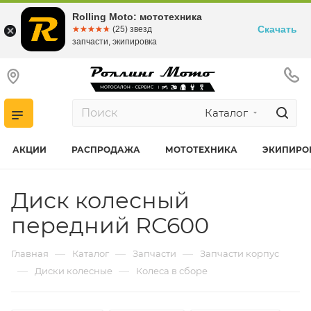
Rolling Moto: мототехника
Скачать
☆☆☆☆☆
★★★★★
(25) звезд
запчасти, экипировка
Каталог
АКЦИИ
РАСПРОДАЖА
МОТОТЕХНИКА
ЭКИПИРО
Диск колесный
передний RC600
—
—
—
Главная
Каталог
Запчасти
Запчасти корпус
—
—
Диски колесные
Колеса в сборе