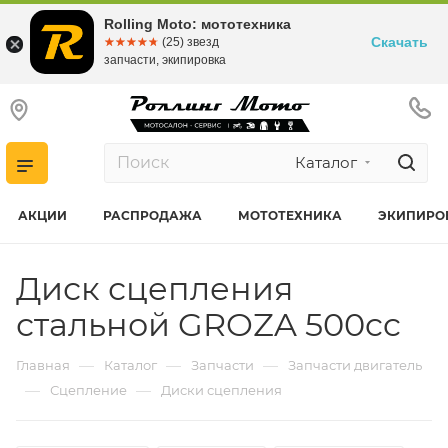
Rolling Moto: мототехника
Скачать
☆☆☆☆☆
★★★★★
(25) звезд
запчасти, экипировка
Каталог
АКЦИИ
РАСПРОДАЖА
МОТОТЕХНИКА
ЭКИПИРО
Диск сцепления
стальной GROZA 500cc
—
—
—
Главная
Каталог
Запчасти
Запчасти двигатель
—
—
Сцепление
Диски сцепления