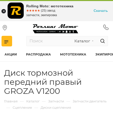
Rolling Moto: мототехника
Скачать
☆☆☆☆☆
★★★★★
(25) звезд
запчасти, экипировка
Каталог
АКЦИИ
РАСПРОДАЖА
МОТОТЕХНИКА
ЭКИПИРО
Диск тормозной
передний правый
GROZA V1200
—
—
—
Главная
Каталог
Запчасти
Запчасти двигатель
—
—
Сцепление
Диски сцепления