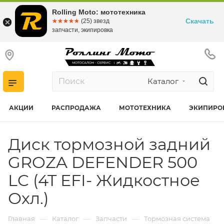
Rolling Moto: мототехника
Скачать
☆☆☆☆☆
★★★★★
(25) звезд
запчасти, экипировка
Каталог
АКЦИИ
РАСПРОДАЖА
МОТОТЕХНИКА
ЭКИПИРО
Диск тормозной задний
GROZA DEFENDER 500
LC (4T EFI- Жидкостное
Охл.)
—
—
—
Главная
Каталог
Запчасти
Тормозная система