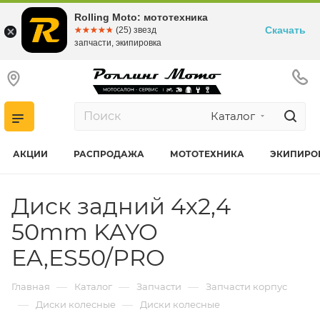
Rolling Moto: мототехника
Скачать
☆☆☆☆☆
★★★★★
(25) звезд
запчасти, экипировка
Каталог
АКЦИИ
РАСПРОДАЖА
МОТОТЕХНИКА
ЭКИПИРО
Диск задний 4х2,4
50mm KAYO
EA,ES50/PRO
—
—
—
Главная
Каталог
Запчасти
Запчасти корпус
—
—
Диски колесные
Диски колесные