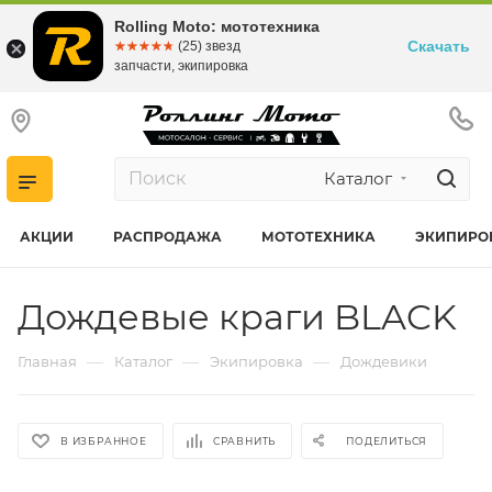
Rolling Moto: мототехника
Скачать
☆☆☆☆☆
★★★★★
(25) звезд
запчасти, экипировка
Каталог
АКЦИИ
РАСПРОДАЖА
МОТОТЕХНИКА
ЭКИПИРО
Дождевые краги BLACK
—
—
—
Главная
Каталог
Экипировка
Дождевики
В ИЗБРАННОЕ
СРАВНИТЬ
ПОДЕЛИТЬСЯ