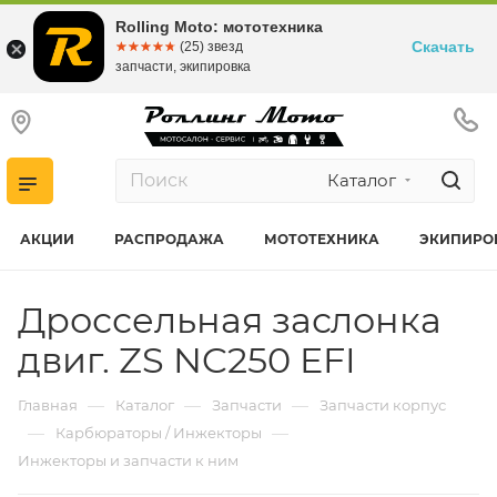
Rolling Moto: мототехника
Скачать
☆☆☆☆☆
★★★★★
(25) звезд
запчасти, экипировка
Каталог
АКЦИИ
РАСПРОДАЖА
МОТОТЕХНИКА
ЭКИПИРО
Дроссельная заслонка
двиг. ZS NC250 EFI
—
—
—
Главная
Каталог
Запчасти
Запчасти корпус
—
—
Карбюраторы / Инжекторы
Инжекторы и запчасти к ним