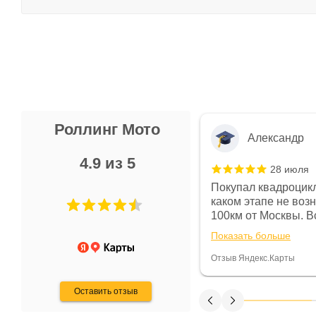
Роллинг Мото
Александр
4.9 из 5
28 июля
 в магазине чисто, цены везде
Покупал квадроцикл
огут. Не понравились условия
каком этапе не воз
предоплата и дают только на год)
100км от Москвы. Вс
ают что человек купит и
спидометре всегда 
Показать больше
некому.
постоянно были на 
Считаю, что это гов
Отзыв Яндекс.Карты
получения денег, ч
Оставить отзыв