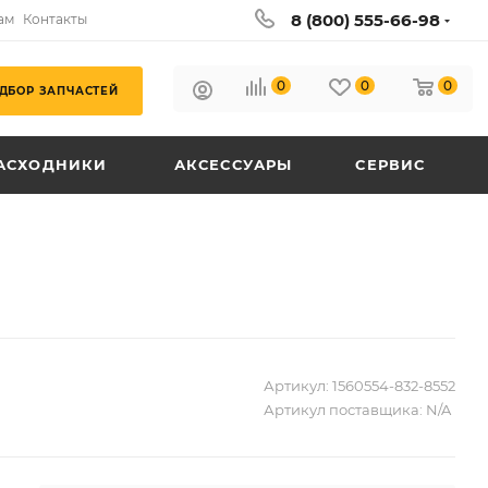
8 (800) 555-66-98
ам
Контакты
0
0
0
ДБОР ЗАПЧАСТЕЙ
АСХОДНИКИ
АКСЕССУАРЫ
СЕРВИС
n
Артикул:
1560554-832-8552
Артикул поставщика:
N/A