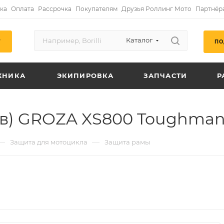
ка
Оплата
Рассрочка
Покупателям
Друзья Роллинг Мото
Партнёр
Каталог
ПО
Г
ХНИКА
ЭКИПИРОВКА
ЗАПЧАСТИ
Р
ав) GROZA XS800 Toughma
—
—
Защита для мотоцикла
Защита рамы