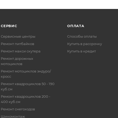
СЕРВИС
ОПЛАТА
Сервисные центры
Способы оплаты
Ремонт питбайков
Купить в рассрочку
Ремонт макси скутера
Купить в кредит
Ремонт дорожных
мотоциклов
Ремонт мотоциклов эндуро/
кросс
Ремонт квадроциклов 50 - 190
куб.см
Ремонт квадроциклов 200 -
400 куб.см
Ремонт снегоходов
Шиномонтаж