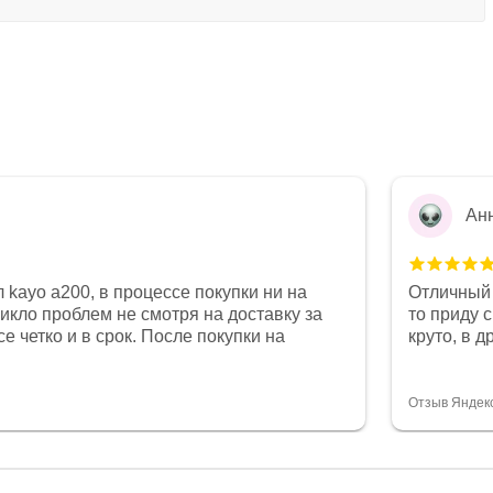
Ан
 kayo a200, в процессе покупки ни на
Отличный 
никло проблем не смотря на доставку за
то приду 
е четко и в срок. После покупки на
круто, в 
был 0, при этом представители магазина
все чеки 
связи и в итоге проблема была решена.
поставил
орит о небезразличии к клиенту после
спасибо о
Отзыв Яндек
то на сегодняшний день редкость.
объясняют