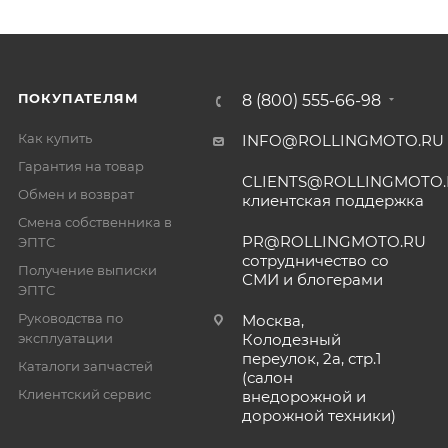
ПОКУПАТЕЛЯМ
8 (800) 555-66-98
Как купить
INFO@ROLLINGMOTO.RU
Гарантия на товар
CLIENTS@ROLLINGMOTO
Обмен и возврат
клиентская поддержка
Смена собственника в
PR@ROLLINGMOTO.RU
ЭПТС
сотрудничество со
Получение выписки
СМИ и блогерами
ЭПТС
Руководства по
Москва,
эксплуатации
Колодезный
переулок, 2а, стр.1
Каталоги запчастей
(салон
Клиентский сервис
внедорожной и
дорожной техники)