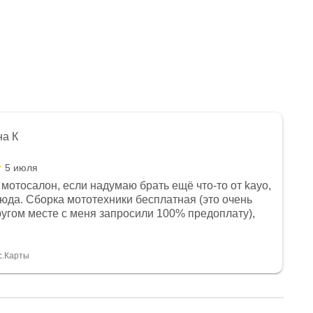
на К
5 июля
мотосалон, если надумаю брать ещё что-то от kayo,
сюда. Сборка мототехники бесплатная (это очень
другом месте с меня запросили 100% предоплату),
и документы выдали. Брала технику с ПТС, на учёт
а вообще без проблем. Менеджеру Юлии большое
тдельное, всегда на связи, очень детально всё
с.Карты
. 👍