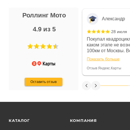
Роллинг Мото
Александр
4.9 из 5
28 июля
 в магазине чисто, цены везде
Покупал квадроцикл
огут. Не понравились условия
каком этапе не воз
предоплата и дают только на год)
100км от Москвы. Вс
ают что человек купит и
спидометре всегда 
Показать больше
некому.
постоянно были на 
Считаю, что это гов
Отзыв Яндекс.Карты
получения денег, ч
Оставить отзыв
КАТАЛОГ
КОМПАНИЯ