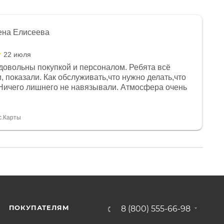
ена Елисеева
22 июля
довольны покупкой и персоналом. Ребята всё
, показали. Как обслуживать,что нужно делать,что
Ничего лишнего не навязывали. Атмосфера очень
я, помогли с доставкой. Сам аппарат так же
 устроил нас, нашли именно то, что хотел P. S
спасибо Дмитрию, за клиентоориентированность и
с.Карты
ПОКУПАТЕЛЯМ
8 (800) 555-66-98