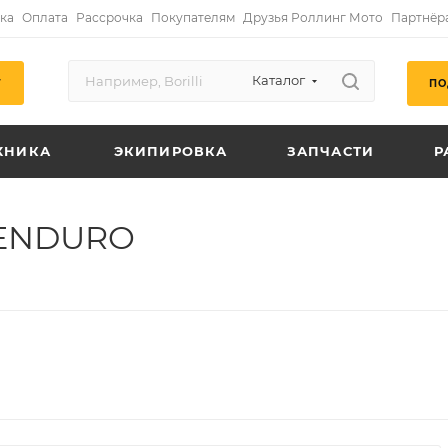
ка
Оплата
Рассрочка
Покупателям
Друзья Роллинг Мото
Партнёр
Каталог
ПО
Г
ХНИКА
ЭКИПИРОВКА
ЗАПЧАСТИ
Р
0 ENDURO