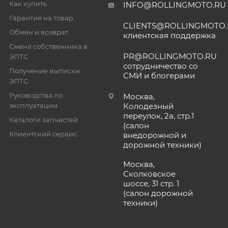
Как купить
INFO@ROLLINGMOTO.RU
Гарантия на товар
CLIENTS@ROLLINGMOTO
Обмен и возврат
клиентская поддержка
Смена собственника в
PR@ROLLINGMOTO.RU
ЭПТС
сотрудничество со
Получение выписки
СМИ и блогерами
ЭПТС
Руководства по
Москва,
эксплуатации
Колодезный
переулок, 2а, стр.1
Каталоги запчастей
(салон
Клиентский сервис
внедорожной и
дорожной техники)
Москва,
Сколковское
шоссе, 31 стр. 1
(салон дорожной
техники)