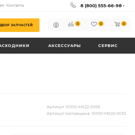
8 (800) 555-66-98
ам
Контакты
0
0
0
ДБОР ЗАПЧАСТЕЙ
АСХОДНИКИ
АКСЕССУАРЫ
СЕРВИС
Артикул:
10100-MX22-0053
Артикул поставщика:
10100-MX22-0053