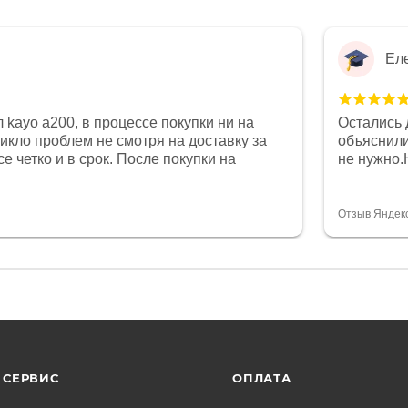
Ел
 kayo a200, в процессе покупки ни на
Остались 
никло проблем не смотря на доставку за
объяснили
е четко и в срок. После покупки на
не нужно.
был 0, при этом представители магазина
комфортна
связи и в итоге проблема была решена.
полностью
орит о небезразличии к клиенту после
огромное 
Отзыв Яндек
то на сегодняшний день редкость.
терпение
СЕРВИС
ОПЛАТА