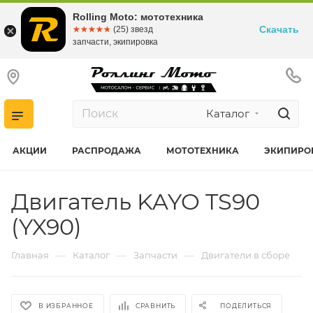
Rolling Moto: мототехника
Скачать
☆☆☆☆☆
★★★★★
(25) звезд
запчасти, экипировка
Каталог
АКЦИИ
РАСПРОДАЖА
МОТОТЕХНИКА
ЭКИПИРО
Двигатель KAYO TS90
(YX90)
—
—
—
Главная
Каталог
Запчасти
Двигатели в сборе
В ИЗБРАННОЕ
СРАВНИТЬ
ПОДЕЛИТЬСЯ