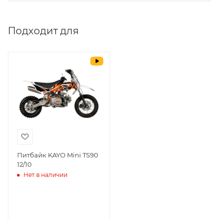
Мало
Выставить счет
да
Подходит для
Уважаемые пользователи, в настоящем
блоке размещены документы, с
которыми необходимо ознакомиться
покупателю, в случае приобретения
товара в нашем салоне. Здесь
размещены общие сведения по
решению возможных гарантийных
случаев и образцы необходимых для
заполнения документов. Обращаем
Ваше внимание на то, что конкретные
гарантийные обязательства на
Питбайк KAYO Mini TS90
12/10
приобретаемую технику подробно
Нет в наличии
изложены в Руководстве по
эксплуатации (сервисной книжке), там
же находится гарантийный талон.
Одной из важных составляющих работы