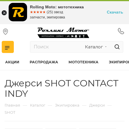
Rolling Moto: мототехника
Скачать
☆☆☆☆☆
★★★★★
(25) звезд
запчасти, экипировка
Каталог
АКЦИИ
РАСПРОДАЖА
МОТОТЕХНИКА
ЭКИПИРО
Джерси SHOT CONTACT
INDY
—
—
—
—
Главная
Каталог
Экипировка
Джерси
SHOT