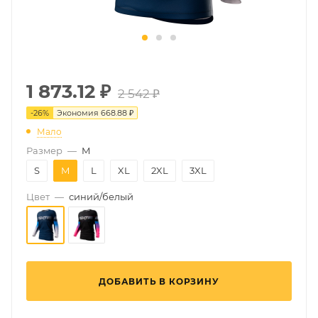
1 873.12
₽
2 542 ₽
-
26
%
Экономия
668.88 ₽
Мало
Размер
—
M
S
M
L
XL
2XL
3XL
Цвет
—
синий/белый
ДОБАВИТЬ В КОРЗИНУ