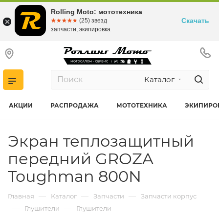
Rolling Moto: мототехника
Скачать
☆☆☆☆☆
★★★★★
(25) звезд
запчасти, экипировка
Каталог
АКЦИИ
РАСПРОДАЖА
МОТОТЕХНИКА
ЭКИПИРО
Экран теплозащитный
передний GROZA
Toughman 800N
—
—
—
Главная
Каталог
Запчасти
Запчасти корпус
—
—
Глушители
Глушители